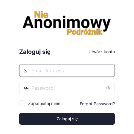
Zaloguj
się
Zaloguj się
Utwórz konto
Email
Address
Hasło
Zapamiętaj mnie
Forgot Password?