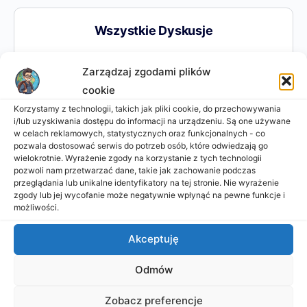
Wszystkie Dyskusje
Zarządzaj zgodami plików
Wietnam
cookie
Admin Strony
replied
5 miesiące, 2 tyg temu
2 Członkowie
·
1Odpowiedź
Korzystamy z technologii, takich jak pliki cookie, do przechowywania
i/lub uzyskiwania dostępu do informacji na urządzeniu. Są one używane
w celach reklamowych, statystycznych oraz funkcjonalnych - co
pozwala dostosować serwis do potrzeb osób, które odwiedzają go
Nepal
wielokrotnie. Wyrażenie zgody na korzystanie z tych technologii
pozwoli nam przetwarzać dane, takie jak zachowanie podczas
Admin Strony
replied
2 lata , 4 miesiące temu
2 Członkowie
·
1Odpowiedź
przeglądania lub unikalne identyfikatory na tej stronie. Nie wyrażenie
zgody lub jej wycofanie może negatywnie wpłynąć na pewne funkcje i
możliwości.
Akceptuję
Przeglądasz 1 - 2 z 2 dyskusji
Odmów
Musisz być zalogowany, aby tworzyć nowe
Zobacz preferencje
dyskusje.