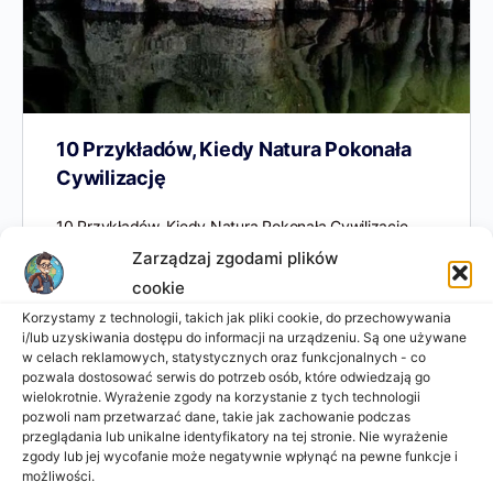
10 Przykładów, Kiedy Natura Pokonała
Cywilizację
10 Przykładów, Kiedy Natura Pokonała Cywilizację
Oto lista miejsc, które zostały opuszczone przez
Zarządzaj zgodami plików
człowieka i powoli pochłaniane przez naturę. Czasem
cookie
budynki, miasta czy pojazdy stają…
Korzystamy z technologii, takich jak pliki cookie, do przechowywania
i/lub uzyskiwania dostępu do informacji na urządzeniu. Są one używane
Admin Strony
w celach reklamowych, statystycznych oraz funkcjonalnych - co
0
2024-11-22
pozwala dostosować serwis do potrzeb osób, które odwiedzają go
wielokrotnie. Wyrażenie zgody na korzystanie z tych technologii
pozwoli nam przetwarzać dane, takie jak zachowanie podczas
przeglądania lub unikalne identyfikatory na tej stronie. Nie wyrażenie
zgody lub jej wycofanie może negatywnie wpłynąć na pewne funkcje i
możliwości.