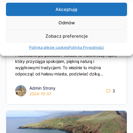
Akceptuję
Odmów
Zobacz preferencje
Podlasie – co warto zobaczyć – Atrakcje
Polityka plików cookies
Polityka Prywatności
Przewodnik po podlasiu Podlasie to malowniczy rejon,
który przyciąga spokojem, piękną naturą i
wyjątkowymi tradycjami. To właśnie tu można
odpocząć od hałasu miasta, podziwiać dziką…
Admin Strony
3
2024-10-07