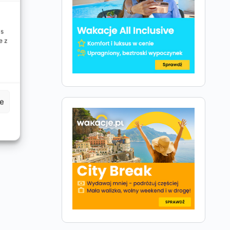
is
e z
je