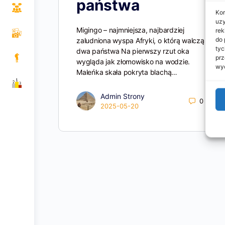
państwa
Kor
uzy
Migingo – najmniejsza, najbardziej
rek
do 
zaludniona wyspa Afryki, o którą walczą
tyc
dwa państwa Na pierwszy rzut oka
prz
wygląda jak złomowisko na wodzie.
wyc
Maleńka skała pokryta blachą…
Admin Strony
0
2025-05-20