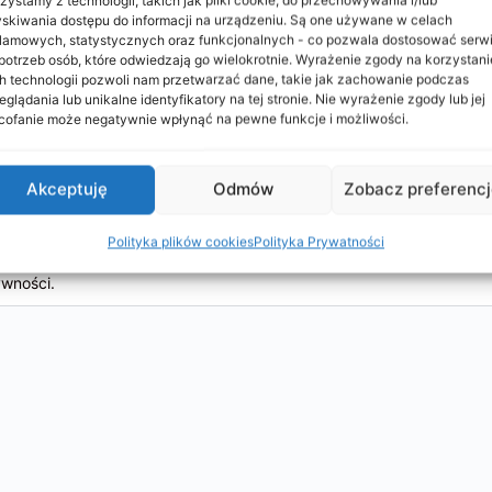
skiwania dostępu do informacji na urządzeniu. Są one używane w celach
łączono cze 2025
•
Aktywny rok temu
lamowych, statystycznych oraz funkcjonalnych - co pozwala dostosować serw
potrzeb osób, które odwiedzają go wielokrotnie. Wyrażenie zgody na korzystani
h technologii pozwoli nam przetwarzać dane, takie jak zachowanie podczas
eglądania lub unikalne identyfikatory na tej stronie. Nie wyrażenie zgody lub jej
ofanie może negatywnie wpłynąć na pewne funkcje i możliwości.
Oś czasu
Znajomości
Zdjęcia
Dokumenty
Pkt
Mi
Akceptuję
Odmów
Zobacz preferenc
Polityka plików cookies
Polityka Prywatności
ywności.