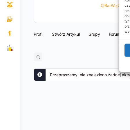
uzy
@BarWoj2
•
Do
rek
do 
tyc
prz
wyc
Profil
Stwórz Artykuł
Grupy
Forum
Open
search
filters
Przepraszamy, nie znaleziono żadnej akt