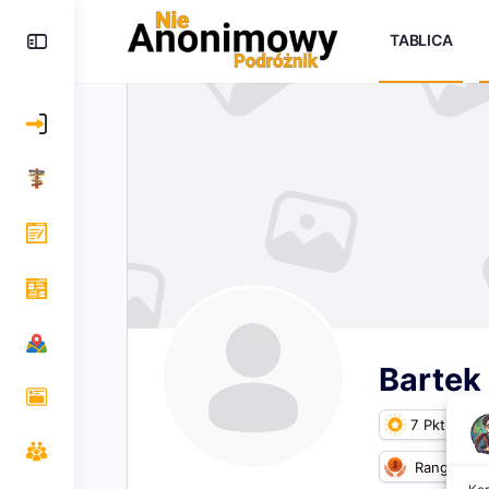
TABLICA
Bartek
7
Pkt
Ranga 3
Kor