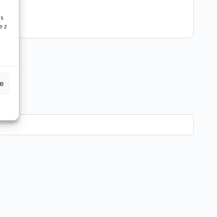
is
e z
ejsce
je