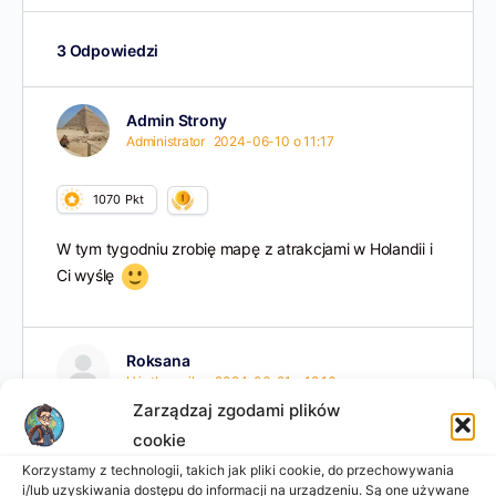
3 Odpowiedzi
Admin Strony
Administrator
2024-06-10 o 11:17
1070
Pkt
W tym tygodniu zrobię mapę z atrakcjami w Holandii i
Ci wyślę
Roksana
Użytkownika
2024-06-21 o 18:16
Zarządzaj zgodami plików
cookie
5
Pkt
Korzystamy z technologii, takich jak pliki cookie, do przechowywania
i/lub uzyskiwania dostępu do informacji na urządzeniu. Są one używane
Już wróciłam. Też mogę teraz mapę zrobić
Fajny