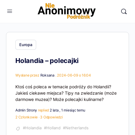
Europa
Holandia – polecajki
Wysłane przez
Roksana
. 2024-06-09 o 16:04
Ktoś coś poleca w temacie podróży do Holandii?
Jakieś ciekawe miejsca? Tipy na zwiedzanie (może
darmowe muzea)? Może polecajki kulinarne?
Admin Strony
replied
2 lata , 1 miesiąc temu
2 Członkowie
·
3 Odpowiedzi
#Holandia
#Holland
#Netherlands