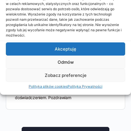
w celach reklamowych, statystycznych oraz funkcjonalnych - co
wypad ogółem się okazał
pozwala dostosować serwis do potrzeb osób, które odwiedzają go
wielokrotnie. Wyrażenie zgody na korzystanie z tych technologii
pozwoli nam przetwarzać dane, takie jak zachowanie podczas
przeglądania lub unikalne identyfikatory na tej stronie. Nie wyrażenie
zgody lub jej wycofanie może negatywnie wpłynąć na pewne funkcje i
Admin Strony
możliwości.
Administrator
2024-06-24 o 00:49
Akceptuję
1070
Pkt
Odmów
Super! Fajnie, że wyjazd się udał.
Na portalu
można tworzyć własne artykuły z podróży ze
Zobacz preferencje
zdjęciami i polecajkami. Można też na tablicy pisać
luźne teksty bez konieczności pisania swojego
Polityka plików cookies
Polityka Prywatności
bloga/artykułów. Polecam dzielenie się swoim
doświadczeniem. Pozdrawiam