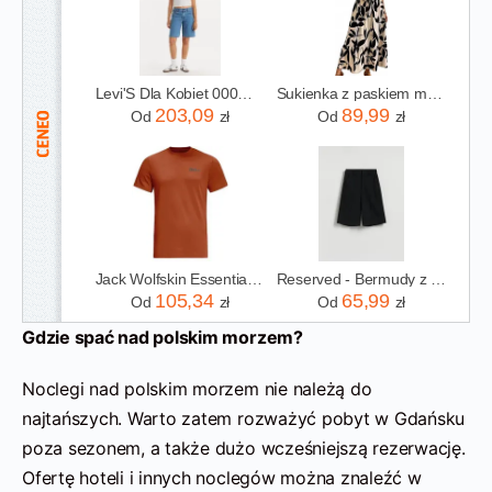
Levi'S Dla Kobiet 000Mj-0001 Baggy Short Dad Niebieski 24 Zwykły Bawełna Denim
Sukienka z paskiem maxi długa zwiewna w kwiaty
203,09
89,99
Od
zł
Od
zł
Jack Wolfskin Essential T M
Reserved - Bermudy z kantem - czarny
105,34
65,99
Od
zł
Od
zł
Gdzie spać nad polskim morzem?
Noclegi nad polskim morzem nie należą do
najtańszych. Warto zatem rozważyć pobyt w Gdańsku
poza sezonem, a także dużo wcześniejszą rezerwację.
Ofertę hoteli i innych noclegów można znaleźć w