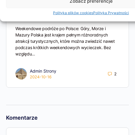
Zobacz preferencje
Weekendowe podróże po Polsce: Góry,
Morze i Mazury – co warto zobaczyć?
Polityka plików cookies
Polityka Prywatności
Weekendowe podróże po Polsce: Góry, Morze i
Mazury Polska jest krajem pełnym różnorodnych
atrakcji turystycznych, które można zwiedzić nawet
podczas krótkich weekendowych wycieczek. Bez
względu…
Admin Strony
2
2024-10-16
Komentarze