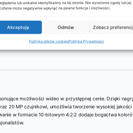
 a także dodatkowego oświetlenia czy mikrofonu do poprawy
eglądania lub unikalne identyfikatory na tej stronie. Nie wyrażenie zgody lub jej
ofanie może negatywnie wpłynąć na pewne funkcje i możliwości.
wideo. Wybór akcesoriów zależy od indywidualnych potrzeb 
i pozwalają na rozwinięcie swojego sprzętu o dodatkowe ele
Akceptuję
Odmów
Zobacz preferenc
Polityka plików cookies
Polityka Prywatności
ponujące możliwości wideo w przystępnej cenie. Dzięki nagr
oraz 20 MP czujnikowi, umożliwia tworzenie wysokiej jakości
ywanie w formacie 10-bitowym 4:2:2 dodaje bogactwa koloró
jonalistów.