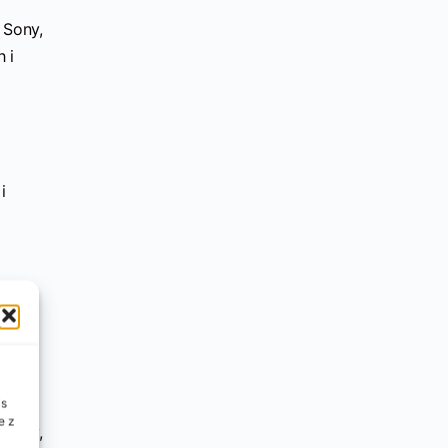
 Sony,
 i
i
sze
ałym
ych
000
zenie
is
e z
iltry,