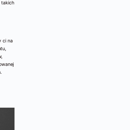
 takich
 ci na
tu,
w,
sowanej
.