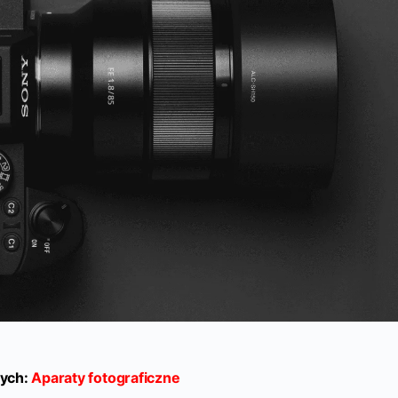
ych:
Aparaty fotograficzne