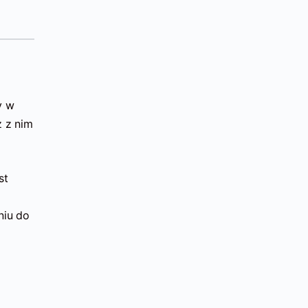
y w
 z nim
st
niu do