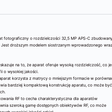
at fotograficzny o rozdzielczości 32,5 MP APS-C zbudowan
. Jest droższym modelem siostrzanym wprowadzonego wraz
kazuje na to, że aparat oferuje wysoką rozdzielczość, co je
ii o wysokiej jakości.
parat korzysta z matrycy o mniejszym formacie w porówna
ożliwia bardziej kompaktową konstrukcję aparatu, co może być
ch.
owania RF to cecha charakterystyczna dla aparatów
ewnia szeroką gamę dostępnych obiektywów RF, co może
cych wysokiej jakości szkieł.