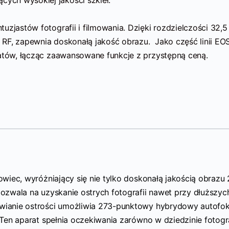
uzjastów fotografii i filmowania. Dzięki rozdzielczości 32,5
RF, zapewnia doskonałą jakość obrazu. Jako część linii EOS
natów, łącząc zaawansowane funkcje z przystępną ceną.
kowiec, wyróżniający się nie tylko doskonałą jakością obrazu 
 pozwala na uzyskanie ostrych fotografii nawet przy dłuższyc
awianie ostrości umożliwia 273-punktowy hybrydowy autofok
. Ten aparat spełnia oczekiwania zarówno w dziedzinie fotogra