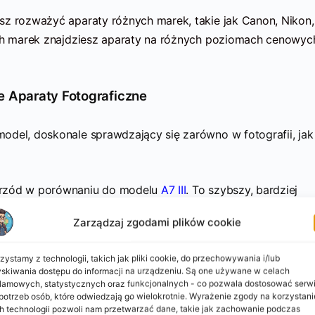
sz rozważyć aparaty różnych marek, takie jak Canon, Nikon,
ych marek znajdziesz aparaty na różnych poziomach cenowych
ne Aparaty Fotograficzne
odel, doskonale sprawdzający się zarówno w fotografii, jak 
rzód w porównaniu do modelu
A7 III
. To szybszy, bardziej
brotowym ekranem. W obszarze wideo oferuje znacznie lep
Zarządzaj zgodami plików cookie
vs 60 kl./s w 4K), brakiem limitu czasu nagrywania, doskon
rywania wideo 4K 4:2:2 w 10-bitach wewnętrznie. Pomimo t
zystamy z technologii, takich jak pliki cookie, do przechowywania i/lub
ny A7 III ma wystarczające parametry. Oszczędność około 4
skiwania dostępu do informacji na urządzeniu. Są one używane w celach
ia w różnorodne akcesoria, które mogą uzupełnić doświadc
lamowych, statystycznych oraz funkcjonalnych - co pozwala dostosować serw
potrzeb osób, które odwiedzają go wielokrotnie. Wyrażenie zgody na korzystani
ysokiej jakości obiektywów, statywu, torby fotograficznej, f
h technologii pozwoli nam przetwarzać dane, takie jak zachowanie podczas