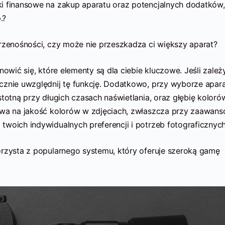
i finansowe na zakup aparatu oraz potencjalnych dodatków,
.?
rzenośności, czy może nie przeszkadza ci większy aparat?
owić się, które elementy są dla ciebie kluczowe. Jeśli zależy
cznie uwzględnij tę funkcję. Dodatkowo, przy wyborze apara
stotną przy długich czasach naświetlania, oraz głębię koloró
ływa na jakość kolorów w zdjęciach, zwłaszcza przy zaawan
twoich indywidualnych preferencji i potrzeb fotograficznych
rzysta z popularnego systemu, który oferuje szeroką gamę