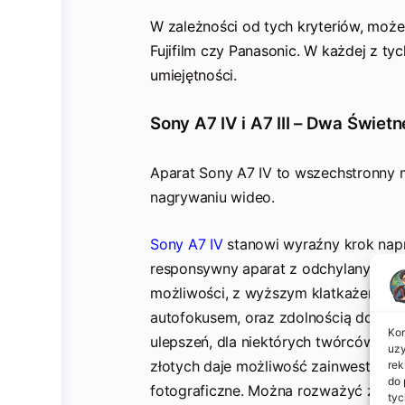
W zależności od tych kryteriów, może
Fujifilm czy Panasonic. W każdej z t
umiejętności.
Sony A7 IV i A7 III – Dwa Świet
Aparat Sony A7 IV to wszechstronny m
nagrywaniu wideo.
Sony A7 IV
stanowi wyraźny krok nap
responsywny aparat z odchylanym i o
możliwości, z wyższym klatkażem (30 
autofokusem, oraz zdolnością do nag
Kor
ulepszeń, dla niektórych twórców So
uzy
złotych daje możliwość zainwestowan
rek
do 
fotograficzne. Można rozważyć zakup w
tyc