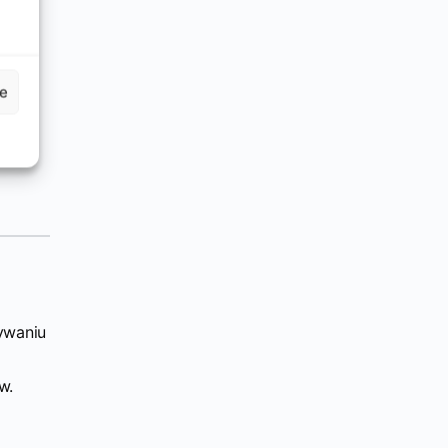
i
menty
je
ywaniu
w.