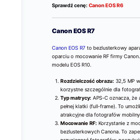
Sprawdź cenę:
Canon EOS R6
Canon EOS R7
Canon EOS R7
to bezlusterkowy apar
oparciu o mocowanie RF firmy Canon
modelu EOS R10.
Rozdzielczość obrazu:
32,5 MP ws
korzystne szczególnie dla fotograf
Typ matrycy:
APS-C oznacza, że a
pełnej klatki (full-frame). To um
atrakcyjne dla fotografów mobilny
Mocowanie RF:
Korzystanie z moc
bezlusterkowych Canona. To zap
przyciągnąć fotografów, poszukują