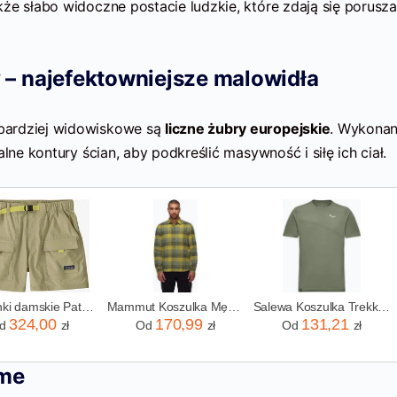
akże słabo widoczne postacie ludzkie, które zdają się porusz
 – najefektowniejsze malowidła
bardziej widowiskowe są
liczne żubry europejskie
. Wykona
alne kontury ścian, aby podkreślić masywność i siłę ich ciał.
Spodenki damskie Patagonia Outdoor Everyday Shorts - weathered stone
Mammut Koszulka Męska Core Classic Black 05891
Salewa Koszulka Trekkingowa Męska Puez Sporty Dry Faded Green
324,00
170,99
131,21
d
zł
Od
zł
Od
zł
ume