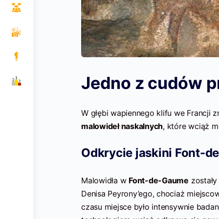
Jedno z cudów pr
W głębi wapiennego klifu we Francji z
malowideł naskalnych
, które wciąż 
Odkrycie jaskini Font-
Malowidła w
Font-de-Gaume
zostały 
Denisa Peyrony’ego, chociaż miejscowi 
czasu miejsce było intensywnie bada