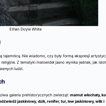
Ethan Doyle White
ł
 tajemnicą. Nie wiadomo, czy były formą ekspresji artystyc
 religijne. Z tematyki malowideł jasno wynika jednak, jak isto
awnych ludzi.
ch
dziwa galeria prehistorycznych zwierząt:
mamut włochaty, k
edźwiedź jaskiniowy, dzik, renifer, tur, lew jaskiniowy, wilk i