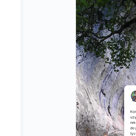
Kor
uzy
rek
do 
tyc