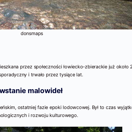
donsmaps
mieszkana przez społeczności łowiecko-zbierackie już około
sporadyczny i trwało przez tysiące lat.
wstanie malowideł
ńskim, ostatniej fazie epoki lodowcowej. Był to czas wyjąt
hnologicznych i rozwoju kulturowego.