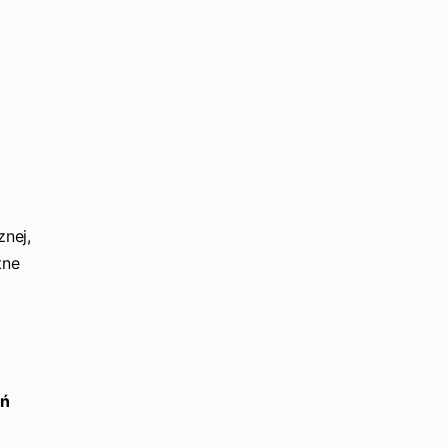
znej,
tne
oń