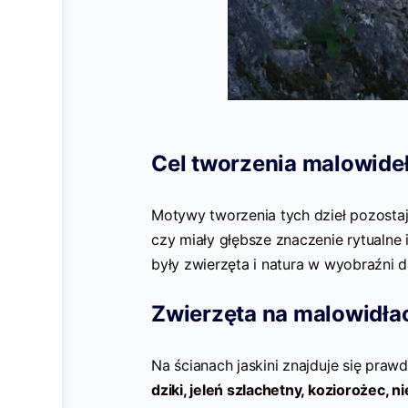
Cel tworzenia malowide
Motywy tworzenia tych dzieł pozostają
czy miały głębsze znaczenie rytualne i
były zwierzęta i natura w wyobraźni d
Zwierzęta na malowidła
Na ścianach jaskini znajduje się praw
dziki, jeleń szlachetny, koziorożec, ni