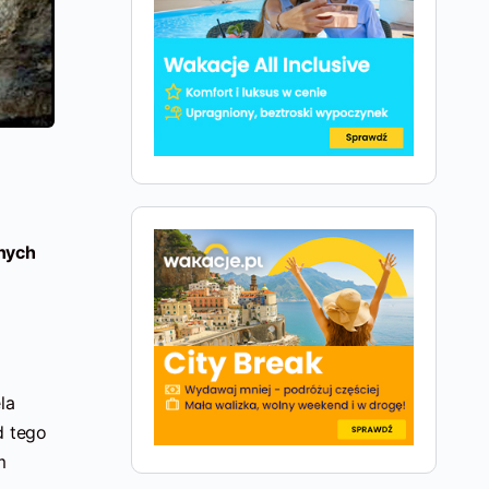
nych
la
d tego
m