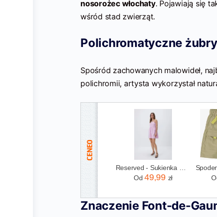
nosorożec włochaty
. Pojawiają się t
wśród stad zwierząt.
Polichromatyczne żubry
Spośród zachowanych malowideł, naj
polichromii, artysta wykorzystał natur
Reserved - Sukienka mini - pastelowy róż
49,99
Od
zł
O
Znaczenie Font-de-Ga