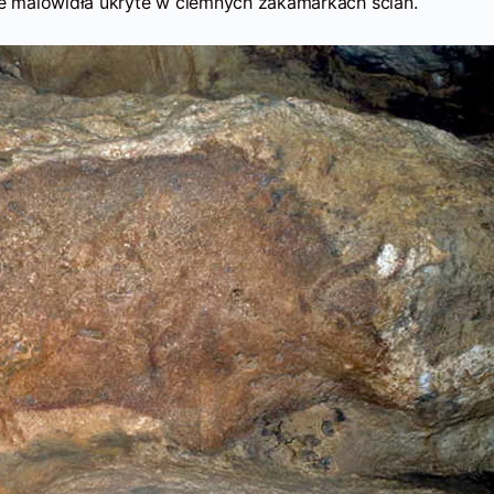
 malowidła ukryte w ciemnych zakamarkach ścian.