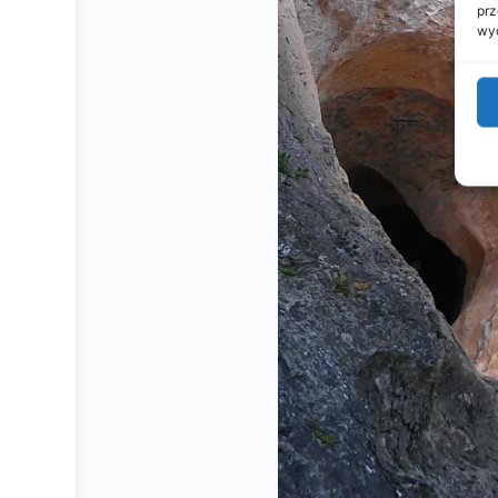
prz
wyc