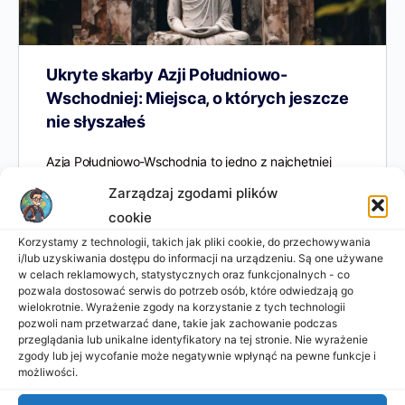
Ukryte skarby Azji Południowo-
Wschodniej: Miejsca, o których jeszcze
nie słyszałeś
Azja Południowo-Wschodnia to jedno z najchętniej
odwiedzanych miejsc przez turystów z całego świata.
Zarządzaj zgodami plików
Z jej bogatą kulturą, niezwykłą historią, cudownymi
cookie
plażami, tętniącymi życiem miastami i…
Korzystamy z technologii, takich jak pliki cookie, do przechowywania
i/lub uzyskiwania dostępu do informacji na urządzeniu. Są one używane
Aneta Sztejter
1
w celach reklamowych, statystycznych oraz funkcjonalnych - co
2025-01-30
pozwala dostosować serwis do potrzeb osób, które odwiedzają go
wielokrotnie. Wyrażenie zgody na korzystanie z tych technologii
pozwoli nam przetwarzać dane, takie jak zachowanie podczas
przeglądania lub unikalne identyfikatory na tej stronie. Nie wyrażenie
zgody lub jej wycofanie może negatywnie wpłynąć na pewne funkcje i
możliwości.