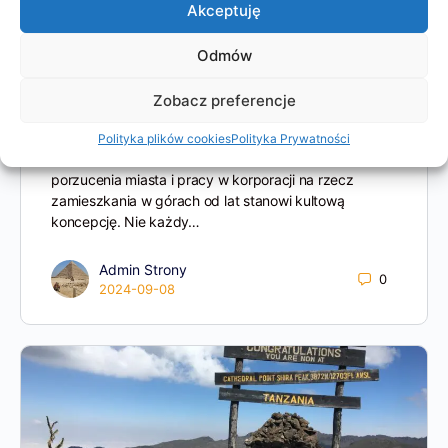
Akceptuję
Odmów
Zobacz preferencje
Rzuć wszystko i wyjedź w Bieszczady
Polityka plików cookies
Polityka Prywatności
Rzuć wszystko i wyjedź w Bieszczady Pomysł
porzucenia miasta i pracy w korporacji na rzecz
zamieszkania w górach od lat stanowi kultową
koncepcję. Nie każdy…
Admin Strony
0
2024-09-08