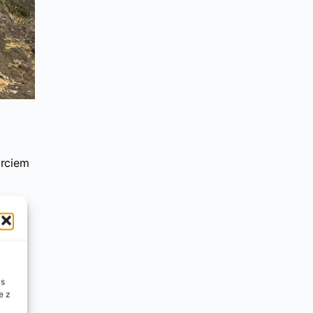
arciem
by są
is
jącą
e z