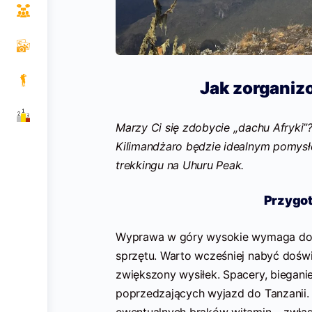
Jak zorganiz
Marzy Ci się zdobycie ,,dachu Afryki”
Kilimandżaro będzie idealnym pomysłe
trekkingu na Uhuru Peak.
Przygot
Wyprawa w góry wysokie wymaga dobr
sprzętu. Warto wcześniej nabyć doświ
zwiększony wysiłek. Spacery, bieganie
poprzedzających wyjazd do Tanzanii.
ewentualnych braków witamin – zwłas