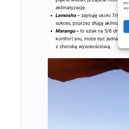
prz
aklimatyzacje.
wyc
Lemosho
– zajmuję około 7/8 dni.
sukces, poprzez długą aklimatyzac
Marangu –
to szlak na 5/6 dni, k
komfort snu, może być jednak za
z chorobą wysokościową.