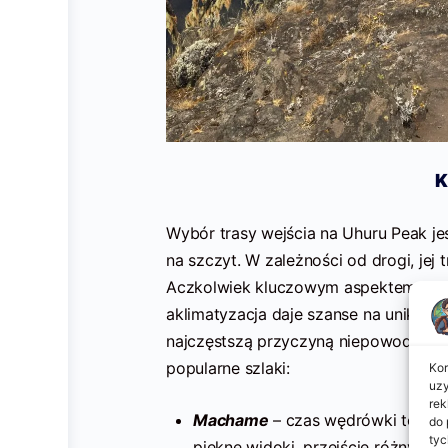
K
Wybór trasy wejścia na Uhuru Peak j
na szczyt. W zależności od drogi, jej t
Aczkolwiek kluczowym aspektem jest i
aklimatyzacja daje szanse na uniknię
najczęstszą przyczyną niepowodzenia 
popularne szlaki:
Kor
uzy
rek
Machame
– czas wędrówki to okoł
do 
tyc
piękne widoki, przejście różnych 