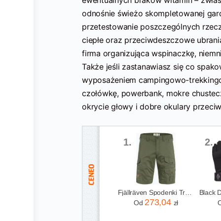
odnośnie świeżo skompletowanej gard
przetestowanie poszczególnych rzecz
ciepłe oraz przeciwdeszczowe ubrani
firma organizująca wspinaczkę, niemni
Także jeśli zastanawiasz się co spa
wyposażeniem campingowo-trekkingowy
czołówkę, powerbank, mokre chusteczk
okrycie głowy i dobre okulary przeci
1.
2.
Fjällräven Spodenki Trekkingowe Męskie Vidda Pro Lite Zielone F86892
273,04
Od
zł