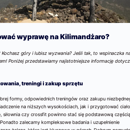
ować wyprawę na Kilimandżaro?
? Kochasz góry i lubisz wyzwania? Jeśli tak, to wspinaczka n
m! Poniżej przedstawiamy najistotniejsze informację dotyc
owania, treningi i zakup sprzętu
ej formy, odpowiednich treningów oraz zakupu niezbędne
adczenie na niższych wysokościach, jak i przygotować ciało
, siłownia czy crossfit powinno stać się podstawową częścią
 Ponadto zalecamy kompleksowe badania i uzupełnienie
zcza żelaza, które jest kluczowe w górach. Dobrym pomysł