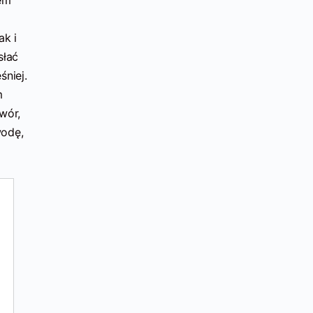
ak i
słać
śniej.
m
wór,
wodę,