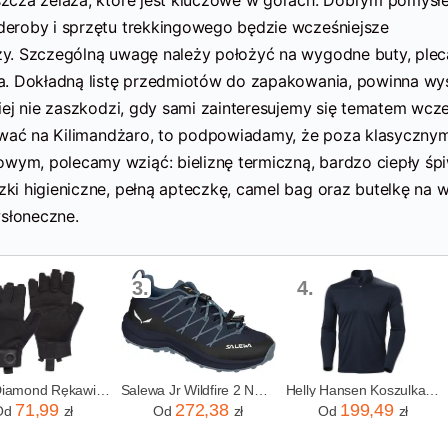
eroby i sprzętu trekkingowego będzie wcześniejsze
y. Szczególną uwagę należy położyć na wygodne buty, plec
a. Dokładną listę przedmiotów do zapakowania, powinna wy
ej nie zaszkodzi, gdy sami zainteresujemy się tematem wcze
kować na Kilimandżaro, to podpowiadamy, że poza klasyczny
m, polecamy wziąć: bieliznę termiczną, bardzo ciepły śpi
i higieniczne, pełną apteczkę, camel bag oraz butelkę na 
wsłoneczne.
3.
4.
Black Diamond Rękawice Wspinaczkowe Crag Half-Finger Gloves Czarne
Salewa Jr Wildfire 2 Navy Blazer Java Blue
Helly Hansen Koszulka Hh Tech 1/2 Zip 2.0M 49583 597 Granatowa
71,99
272,38
199,49
Od
zł
Od
zł
Od
zł