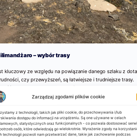
ilimandżaro – wybór trasy
est kluczowy ze względu na powiązanie danego szlaku z dot
rudności, czy przewyższeń, są łatwiejsze i trudniejsze trasy.
lość dni, jakie wchodzi się na górę, ponieważ dłuższa
cie choroby wysokościowej. A to właśnie symptomy tej choro
Zarządzaj zgodami plików cookie
w dotarciu na Kilimandżaro. Poniżej opisujemy najbardziej
zystamy z technologii, takich jak pliki cookie, do przechowywania i/lub
skiwania dostępu do informacji na urządzeniu. Są one używane w celach
lamowych, statystycznych oraz funkcjonalnych - co pozwala dostosować serw
o 6/7 dni. Droga jest jedną z najpopularniejszych, zapewnia
potrzeb osób, które odwiedzają go wielokrotnie. Wyrażenie zgody na korzystani
h technologii pozwoli nam przetwarzać dane, takie jak zachowanie podczas
sfer klimatycznych, a do tego pozwalającą na przyzwoitą