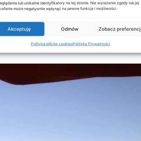
eglądania lub unikalne identyfikatory na tej stronie. Nie wyrażenie zgody lub jej
ofanie może negatywnie wpłynąć na pewne funkcje i możliwości.
 Najdłuższa, najdroższa, przepiękna i z największą szansą na
ję. Po kilku dniach łączy się z trasą Machame.
Akceptuję
Odmów
Zobacz preferenc
tóry oferuje nocowanie w domkach zamiast namiotów. Zwięk
kłócony krótszym czasem aklimatyzacji, a tym samym probl
Polityka plików cookies
Polityka Prywatności