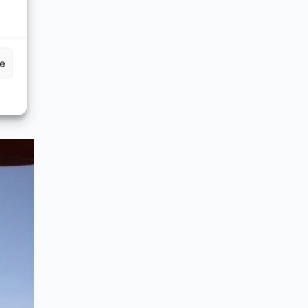
je
szony
emami