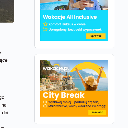
a
zące
go
 na
 dni
em