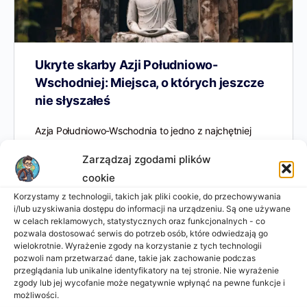
Ukryte skarby Azji Południowo-
Wschodniej: Miejsca, o których jeszcze
nie słyszałeś
Azja Południowo-Wschodnia to jedno z najchętniej
odwiedzanych miejsc przez turystów z całego świata.
Zarządzaj zgodami plików
Z jej bogatą kulturą, niezwykłą historią, cudownymi
plażami, tętniącymi życiem miastami i…
cookie
Korzystamy z technologii, takich jak pliki cookie, do przechowywania
Aneta Sztejter
i/lub uzyskiwania dostępu do informacji na urządzeniu. Są one używane
1
2025-01-30
w celach reklamowych, statystycznych oraz funkcjonalnych - co
pozwala dostosować serwis do potrzeb osób, które odwiedzają go
wielokrotnie. Wyrażenie zgody na korzystanie z tych technologii
pozwoli nam przetwarzać dane, takie jak zachowanie podczas
przeglądania lub unikalne identyfikatory na tej stronie. Nie wyrażenie
zgody lub jej wycofanie może negatywnie wpłynąć na pewne funkcje i
możliwości.