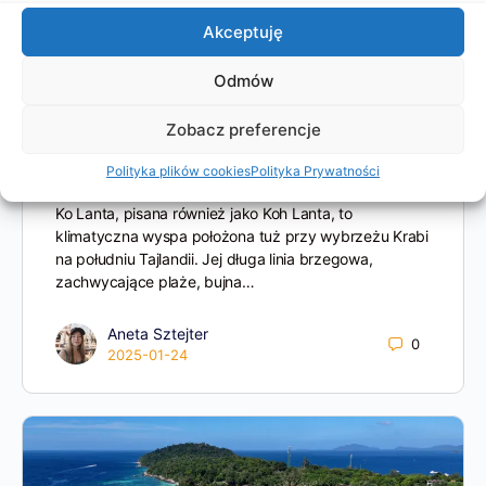
Akceptuję
Odmów
Zobacz preferencje
Tajlandia: Koh Lanta – Jak Zaplanować
Idealny Pobyt na Wyspie?
Polityka plików cookies
Polityka Prywatności
Ko Lanta, pisana również jako Koh Lanta, to
klimatyczna wyspa położona tuż przy wybrzeżu Krabi
na południu Tajlandii. Jej długa linia brzegowa,
zachwycające plaże, bujna…
Aneta Sztejter
0
2025-01-24