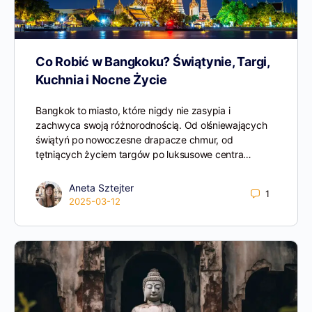
Co Robić w Bangkoku? Świątynie, Targi,
Kuchnia i Nocne Życie
Bangkok to miasto, które nigdy nie zasypia i
zachwyca swoją różnorodnością. Od olśniewających
świątyń po nowoczesne drapacze chmur, od
tętniących życiem targów po luksusowe centra…
Aneta Sztejter
1
2025-03-12