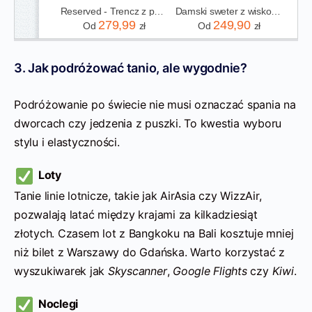
Reserved - Trencz z paskiem - beżowy
Damski sweter z wiskozy i nylonu beżowy
279,99
249,90
Od
zł
Od
zł
3. Jak podróżować tanio, ale wygodnie?
Podróżowanie po świecie nie musi oznaczać spania na
dworcach czy jedzenia z puszki. To kwestia wyboru
stylu i elastyczności.
Loty
Tanie linie lotnicze, takie jak AirAsia czy WizzAir,
pozwalają latać między krajami za kilkadziesiąt
złotych. Czasem lot z Bangkoku na Bali kosztuje mniej
niż bilet z Warszawy do Gdańska. Warto korzystać z
wyszukiwarek jak
Skyscanner
,
Google Flights
czy
Kiwi
.
Noclegi