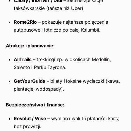
Cabify / InDriver / Didi
– lokalne aplikacje
taksówkarskie (tańsze niż Uber).
Rome2Rio
– pokazuje najtańsze połączenia
autobusowe i lotnicze po całej Kolumbii.
Atrakcje i planowanie:
AllTrails
– trekkingi np. w okolicach Medellín,
Salento i Parku Tayrona.
GetYourGuide
– bilety i lokalne wycieczki (kawa,
plantacje, wodospady).
Bezpieczeństwo i finanse:
Revolut / Wise
– wymiana walut i płatności kartą
bez prowizji.