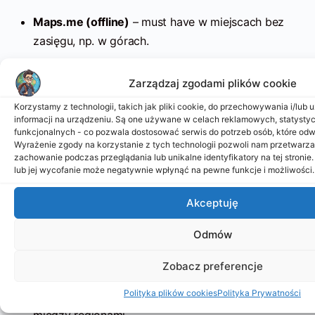
Maps.me (offline)
– must have w miejscach bez
zasięgu, np. w górach.
Zarządzaj zgodami plików cookie
Peru
Korzystamy z technologii, takich jak pliki cookie, do przechowywania i/lub
informacji na urządzeniu. Są one używane w celach reklamowych, statysty
funkcjonalnych - co pozwala dostosować serwis do potrzeb osób, które odwi
Transport:
Wyrażenie zgody na korzystanie z tych technologii pozwoli nam przetwarzać
zachowanie podczas przeglądania lub unikalne identyfikatory na tej stronie
lub jej wycofanie może negatywnie wpłynąć na pewne funkcje i możliwości.
Busbud / RedBus Peru
– wyszukiwanie i
rezerwacja autobusów między miastami (Cusco,
Akceptuję
Lima, Arequipa).
Odmów
12Go Latin America
– loty i autobusy na długich
dystansach.
Zobacz preferencje
Polityka plików cookies
Polityka Prywatności
Rome2Rio
– idealny do planowania przejazdów