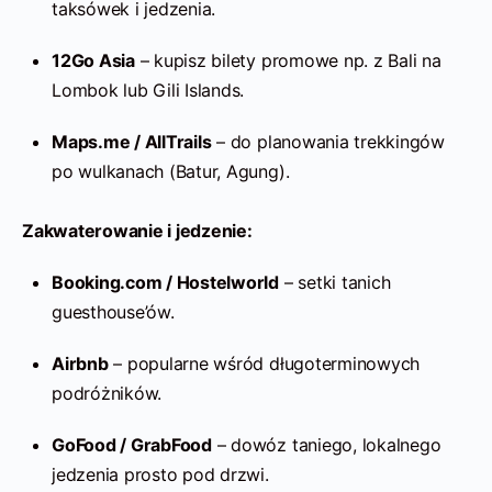
taksówek i jedzenia.
12Go Asia
– kupisz bilety promowe np. z Bali na
Lombok lub Gili Islands.
Maps.me / AllTrails
– do planowania trekkingów
po wulkanach (Batur, Agung).
Zakwaterowanie i jedzenie:
Booking.com / Hostelworld
– setki tanich
guesthouse’ów.
Airbnb
– popularne wśród długoterminowych
podróżników.
GoFood / GrabFood
– dowóz taniego, lokalnego
jedzenia prosto pod drzwi.