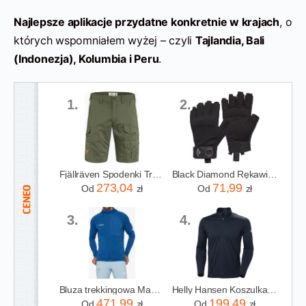
Najlepsze aplikacje przydatne konkretnie w krajach
, o
których wspomniałem wyżej – czyli
Tajlandia, Bali
(Indonezja), Kolumbia i Peru
.
1.
2.
Fjällräven Spodenki Trekkingowe Męskie Vidda Pro Lite Zielone F86892
Black Diamond Rękawice Wspinaczkowe Crag Half-Finger Gloves Czarne
273,04
71,99
Od
zł
Od
zł
3.
4.
Bluza trekkingowa Mammut Aenergy Light ML Hooded Jacket - tschiel
Helly Hansen Koszulka Hh Tech 1/2 Zip 2.0M 49583 597 Granatowa
471,99
199,49
Od
zł
Od
zł