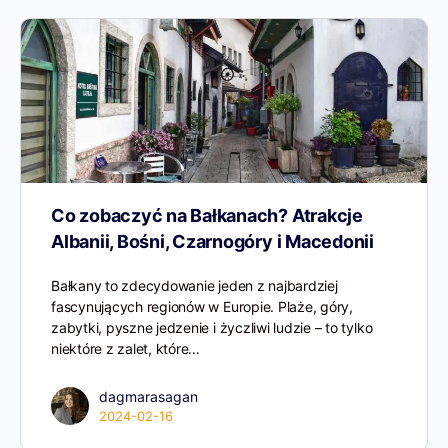
Co zobaczyć na Bałkanach? Atrakcje
Albanii, Bośni, Czarnogóry i Macedonii
Bałkany to zdecydowanie jeden z najbardziej
fascynujących regionów w Europie. Plaże, góry,
zabytki, pyszne jedzenie i życzliwi ludzie – to tylko
niektóre z zalet, które…
dagmarasagan
2024-02-16