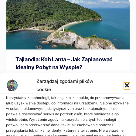
Tajlandia: Koh Lanta – Jak Zaplanować
Idealny Pobyt na Wyspie?
Ko Lanta, pisana również jako Koh Lanta, to
Zarządzaj zgodami plików
klimatyczna wyspa położona tuż przy wybrzeżu Krabi
cookie
na południu Tajlandii. Jej długa linia brzegowa,
Korzystamy z technologii, takich jak pliki cookie, do przechowywania
zachwycające plaże, bujna…
i/lub uzyskiwania dostępu do informacji na urządzeniu. Są one używane
w celach reklamowych, statystycznych oraz funkcjonalnych - co
pozwala dostosować serwis do potrzeb osób, które odwiedzają go
Aneta Sztejter
0
wielokrotnie. Wyrażenie zgody na korzystanie z tych technologii
2025-01-24
pozwoli nam przetwarzać dane, takie jak zachowanie podczas
przeglądania lub unikalne identyfikatory na tej stronie. Nie wyrażenie
zgody lub jej wycofanie może negatywnie wpłynąć na pewne funkcje i