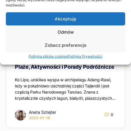
możliwości.
Akceptuję
Odmów
Zobacz preferencje
Polityka plików cookies
Polityka Prywatności
Tajlandia – Co Zobaczyć na Ko Lipe?
Plaże, Aktywności i Porady Podróżnicze
Ko Lipe, urokliwa wyspa w archipelagu Adang-Rawi,
leży w południowo-zachodniej części Tajlandii i jest
częścią Parku Narodowego Tarutao. Znana z
krystalicznie czystych lagun, białych, piaszczystych…
Aneta Sztejter
0
2025-01-18