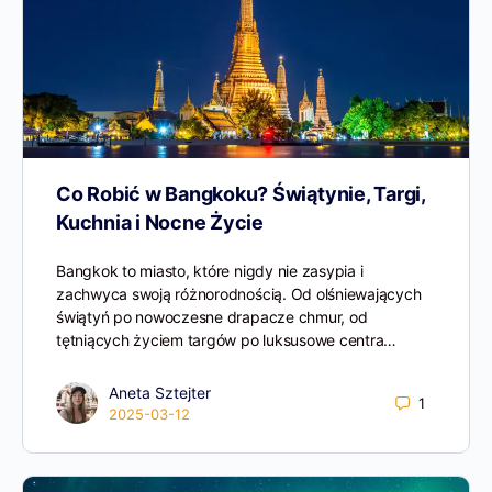
Co Robić w Bangkoku? Świątynie, Targi,
Kuchnia i Nocne Życie
Bangkok to miasto, które nigdy nie zasypia i
zachwyca swoją różnorodnością. Od olśniewających
świątyń po nowoczesne drapacze chmur, od
tętniących życiem targów po luksusowe centra…
Aneta Sztejter
1
2025-03-12