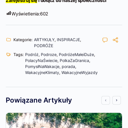
Z
arejestruj się
i dołącz do naszej społeczności
Wyświetlenia:
602
Kategorie:
ARTYKUŁY
,
INSPIRACJE
,
PODRÓŻE
Tags:
Podróż
,
Podroze
,
PodróżeMałeiDuże
,
PolacyNaŚwiecie
,
PolkaZaGranica
,
PomysłNaWakacje
,
porada
,
WakacyjneKlimaty
,
WakacyjneWyjazdy
Powiązane Artykuły