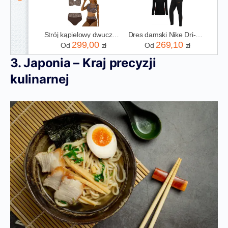
Strój kąpielowy dwuczęściowy panterka wysoki stan fiszbiny modelujący 80I
Dres damski Nike Dri-FIT Academy 21 Komplet DC2096015 XS
299,00
269,10
Od
zł
Od
zł
3. Japonia – Kraj precyzji
kulinarnej