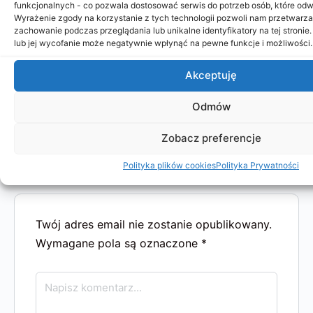
funkcjonalnych - co pozwala dostosować serwis do potrzeb osób, które odwi
tektonicznymi wzdłuż linii uskoku w skorupie
Wyrażenie zgody na korzystanie z tych technologii pozwoli nam przetwarzać
ziemskiej.…
zachowanie podczas przeglądania lub unikalne identyfikatory na tej stronie
lub jej wycofanie może negatywnie wpłynąć na pewne funkcje i możliwości.
Aneta Sztejter
0
Akceptuję
2024-02-09
Odmów
Zobacz preferencje
Polityka plików cookies
Polityka Prywatności
Komentarze
Twój adres email nie zostanie opublikowany.
Wymagane pola są oznaczone
*