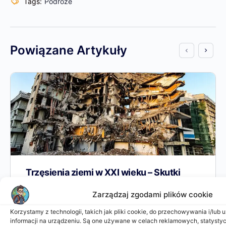
Tags:
Podroze
Powiązane Artykuły
Trzęsienia ziemi w XXI wieku – Skutki
Zarządzaj zgodami plików cookie
10 najbardziej śmiercionośnych trzęsień ziemi XXI
wieku Trzęsienie ziemi to nagłe i gwałtowne wstrząsy
Korzystamy z technologii, takich jak pliki cookie, do przechowywania i/lub
informacji na urządzeniu. Są one używane w celach reklamowych, statysty
spowodowane ruchem pomiędzy płytami