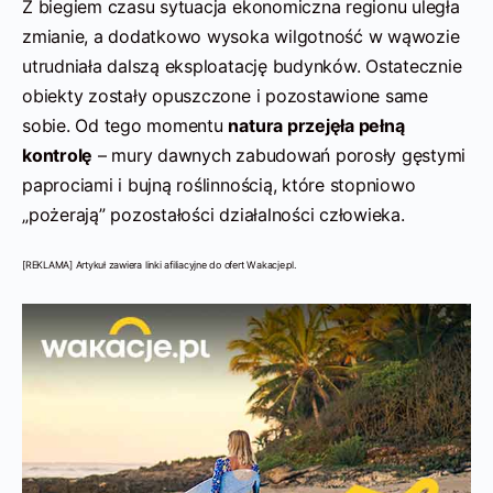
Z biegiem czasu sytuacja ekonomiczna regionu uległa
zmianie, a dodatkowo wysoka wilgotność w wąwozie
utrudniała dalszą eksploatację budynków. Ostatecznie
obiekty zostały opuszczone i pozostawione same
sobie. Od tego momentu
natura przejęła pełną
kontrolę
– mury dawnych zabudowań porosły gęstymi
paprociami i bujną roślinnością, które stopniowo
„pożerają” pozostałości działalności człowieka.
[REKLAMA] Artykuł zawiera linki afiliacyjne do ofert Wakacje.pl.