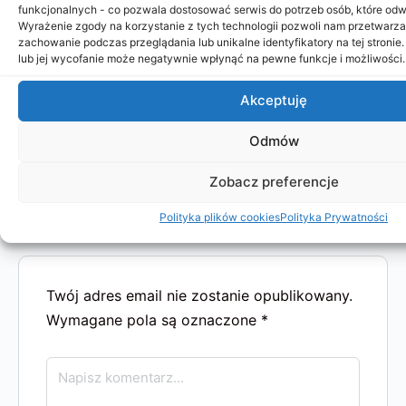
Plaża, zakupy i lokalne smaki Po przejściu odprawy i
funkcjonalnych - co pozwala dostosować serwis do potrzeb osób, które odwi
odebraniu bagaży na lotnisku w Karaczi poznajemy
Wyrażenie zgody na korzystanie z tych technologii pozwoli nam przetwarzać
miejscowego przewodnika.…
zachowanie podczas przeglądania lub unikalne identyfikatory na tej stronie
lub jej wycofanie może negatywnie wpłynąć na pewne funkcje i możliwości.
Ireneusz Gębski
Akceptuję
6
2024-11-04
Odmów
Zobacz preferencje
Polityka plików cookies
Polityka Prywatności
Komentarze
Twój adres email nie zostanie opublikowany.
Wymagane pola są oznaczone
*