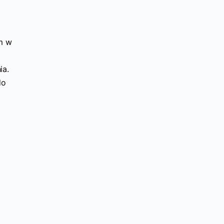
em w
ia.
do