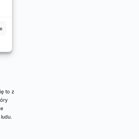
je
ę to z
tóry
je
ludu.