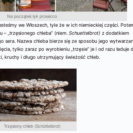
Na początek łyk prosecco
steśmy we Włoszech, tyle że w ich niemieckiej części. Pot
nu – „trzęsionego chleba” (niem.
Schuettelbrot)
z dodatkiem
go sera. Nazwa chleba bierze się ze sposobu jego wytwarzan
ęcia, tylko zaraz po wyrobieniu „trzęsie” je i od razu ładuje 
i, kruchy i długo utrzymujący świeżość chleb.
Trzęsiony chleb (Schüttelbrot)