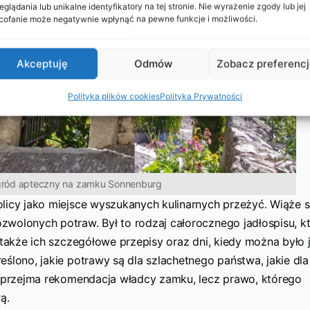
eglądania lub unikalne identyfikatory na tej stronie. Nie wyrażenie zgody lub jej
ofanie może negatywnie wpłynąć na pewne funkcje i możliwości.
Akceptuję
Odmów
Zobacz preferenc
Polityka plików cookies
Polityka Prywatności
ród apteczny na zamku Sonnenburg
licy jako miejsce wyszukanych kulinarnych przeżyć. Wiąże si
wolonych potraw. Był to rodzaj całorocznego jadłospisu, k
 także ich szczegółowe przepisy oraz dni, kiedy można było 
ślono, jakie potrawy są dla szlachetnego państwa, jakie dla 
 uprzejma rekomendacja władcy zamku, lecz prawo, którego
ą.