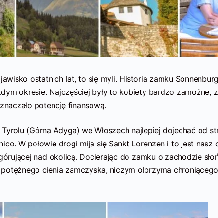
jawisko ostatnich lat, to się myli. Historia zamku Sonnenbur
dym okresie. Najczęściej były to kobiety bardzo zamożne, 
oznaczało potencję finansową.
yrolu (Górna Adyga) we Włoszech najlepiej dojechać od st
co. W połowie drogi mija się Sankt Lorenzen i to jest nasz c
 górującej nad okolicą. Docierając do zamku o zachodzie sło
 potężnego cienia zamczyska, niczym olbrzyma chroniącego