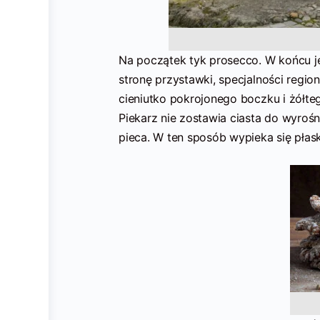
Na początek tyk prosecco. W końcu je
stronę przystawki, specjalności regio
cieniutko pokrojonego boczku i żółte
Piekarz nie zostawia ciasta do wyrośni
pieca. W ten sposób wypieka się płask