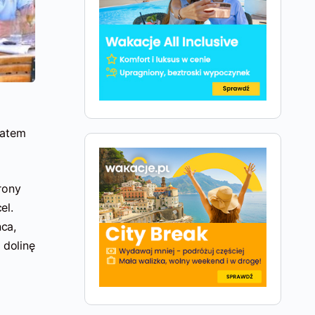
g
zatem
rony
el.
ńca,
 dolinę