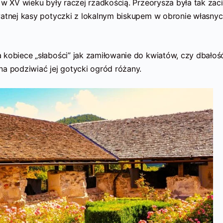
 w XV wieku były raczej rzadkością. Przeorysza była tak zaci
watnej kasy potyczki z lokalnym biskupem w obronie własny
 kobiece „słabości” jak zamiłowanie do kwiatów, czy dbałoś
na podziwiać jej gotycki ogród różany.