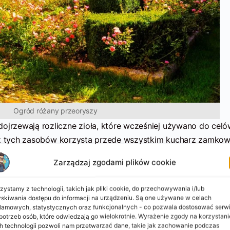
Ogród różany przeoryszy
rzewają rozliczne zioła, które wcześniej używano do celó
e z tych zasobów korzysta przede wszystkim kucharz zamkow
e pozwala sobie na chwilę relaksu w romantycznej altanie.
Zarządzaj zgodami plików cookie
zystamy z technologii, takich jak pliki cookie, do przechowywania i/lub
skiwania dostępu do informacji na urządzeniu. Są one używane w celach
lamowych, statystycznych oraz funkcjonalnych - co pozwala dostosować serw
potrzeb osób, które odwiedzają go wielokrotnie. Wyrażenie zgody na korzystani
h technologii pozwoli nam przetwarzać dane, takie jak zachowanie podczas