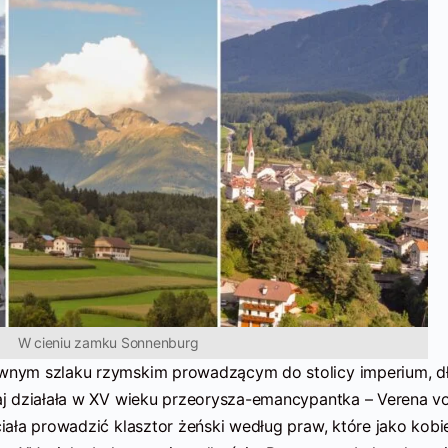
W cieniu zamku Sonnenburg
nym szlaku rzymskim prowadzącym do stolicy imperium, d
j działała w XV wieku przeorysza-emancypantka – Verena v
ała prowadzić klasztor żeński według praw, które jako kobi