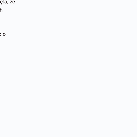
ęta, że
ch
ć o