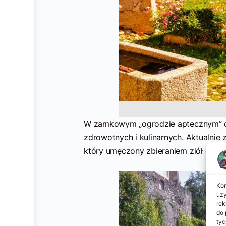
W zamkowym „ogrodzie aptecznym” doj
zdrowotnych i kulinarnych. Aktualni
który umęczony zbieraniem ziół chętni
Kor
uzy
rek
do 
tyc